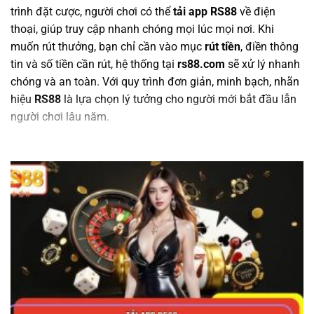
trình đặt cược, người chơi có thể
tải app RS88
về điện
thoại, giúp truy cập nhanh chóng mọi lúc mọi nơi. Khi
muốn rút thưởng, bạn chỉ cần vào mục
rút tiền
, điền thông
tin và số tiền cần rút, hệ thống tại
rs88.com
sẽ xử lý nhanh
chóng và an toàn. Với quy trình đơn giản, minh bạch, nhãn
hiệu
RS88
là lựa chọn lý tưởng cho người mới bắt đầu lẫn
người chơi lâu năm.