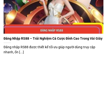
Đăng Nhập RS88 – Trải Nghiệm Cá Cược Đỉnh Cao Trong Vài Giây
Đăng nhập RS88 được thiết kế tối ưu giúp người dùng truy cập
nhanh, ổn [...]