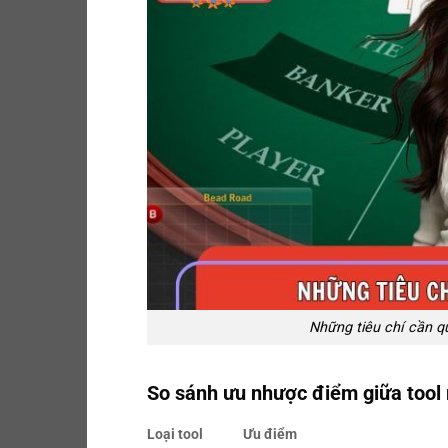
Những tiêu chí cần q
So sánh ưu nhược điểm giữa tool m
Loại tool
Ưu điểm