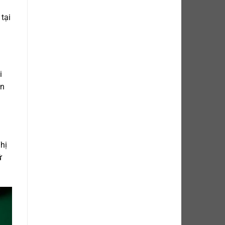
 tại
i
ạn
hị
ứ