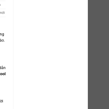
m
 mới
ông
ào.
 dẫn
tool
ời