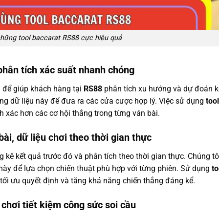
ững tool baccarat RS88 cực hiệu quả
phân tích xác suất nhanh chóng
I để giúp khách hàng tại
RS88
phân tích xu hướng và dự đoán k
ng dữ liệu này để đưa ra các cửa cược hợp lý. Việc sử dụng
tool
h xác hơn các cơ hội thắng trong từng ván bài.
bài, dữ liệu chơi theo thời gian thực
g kê kết quả trước đó và phân tích theo thời gian thực. Chúng tô
này để lựa chọn chiến thuật phù hợp với từng phiên. Sử dụng
to
tối ưu quyết định và tăng khả năng chiến thắng đáng kể.
 chơi tiết kiệm công sức soi cầu