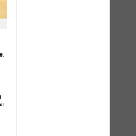
ết
i
ol