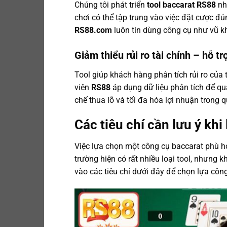
Chúng tôi phát triển
tool baccarat RS88
nh
chơi có thể tập trung vào việc đặt cược đún
RS88.com
luôn tin dùng công cụ như vũ khí
Giảm thiểu rủi ro tài chính – hỗ t
Tool giúp khách hàng phân tích rủi ro của
viên
RS88
áp dụng dữ liệu phân tích để qu
chế thua lỗ và tối đa hóa lợi nhuận trong q
Các tiêu chí cần lưu ý kh
Việc lựa chọn một công cụ baccarat phù hợ
trường hiện có rất nhiều loại tool, nhưng
vào các tiêu chí dưới đây để chọn lựa côn