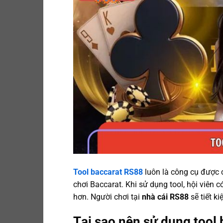
Tool baccarat RS88
luôn là công cụ được 
chơi Baccarat. Khi sử dụng tool, hội viên c
hơn. Người chơi tại
nhà cái RS88
sẽ tiết ki
Tại sao nên sử dụng tool 