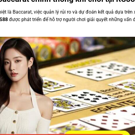
ệt là Baccarat, việc quản lý rủi ro và dự đoán kết quả dựa trên 
S88
được phát triển để hỗ trợ người chơi giải quyết những vấn 